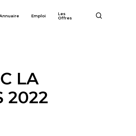
Les
search
Annuaire
Emploi
Offres
C LA
 2022