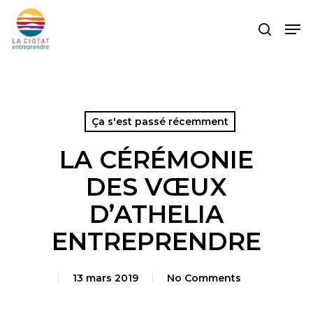
Skip
Men
to
search
main
content
Ça s'est passé récemment
LA CÉRÉMONIE
DES VŒUX
D’ATHELIA
ENTREPRENDRE
13 mars 2019
No Comments