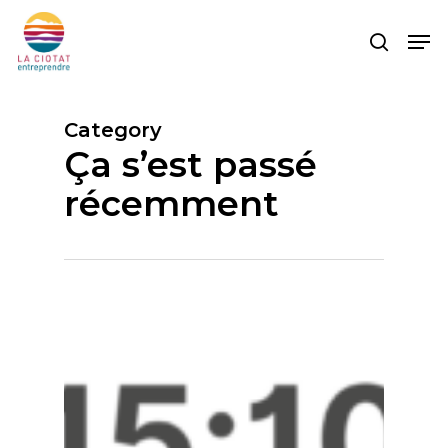
Skip
Men
to
search
main
content
Category
Ça s’est passé
récemment