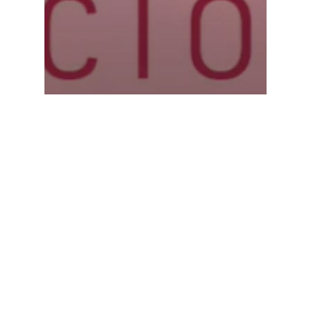
Ailleurs
Athélia
Business
Ça s'est passé récemment
Economie
Athélia entreprendre
devient La Ciotat
entreprendre