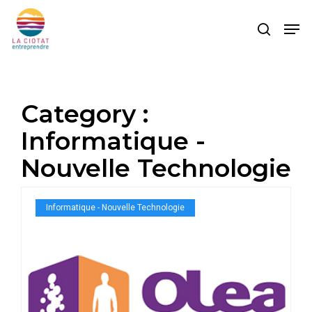
Skip
Men
to
search
main
content
Category :
Informatique -
Nouvelle Technologie
Informatique - Nouvelle Technologie