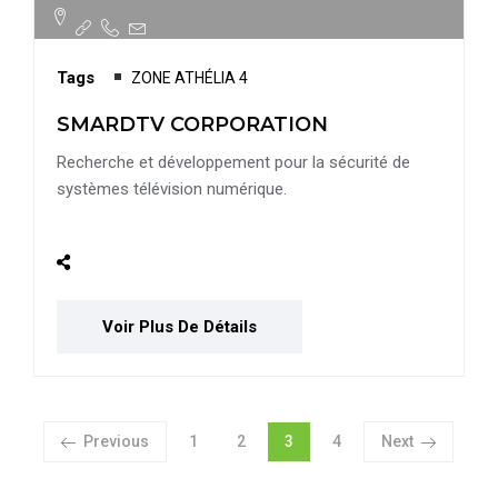
Tags
ZONE ATHÉLIA 4
SMARDTV CORPORATION
Recherche et développement pour la sécurité de
systèmes télévision numérique.
Voir Plus De Détails
Page
Page
Page
Page
Previous
1
2
3
4
Next