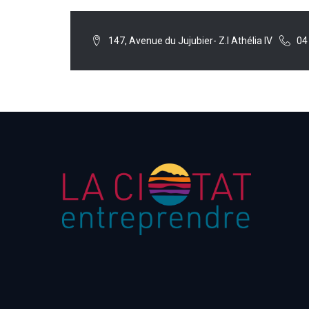
147, Avenue du Jujubier- Z.I Athélia IV
04