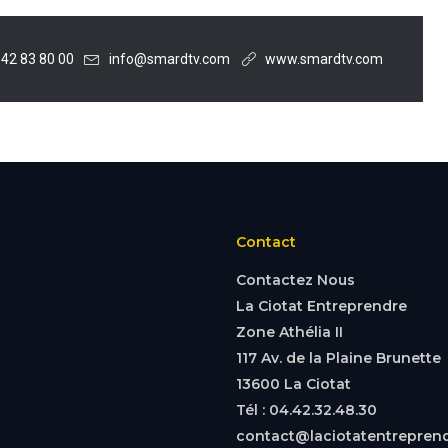
 42 83 80 00
info@smardtv.com
www.smardtv.com
Contact
Contactez Nous
La Ciotat Entreprendre
Zone Athélia II
117 Av. de la Plaine Brunette
13600 La Ciotat
Tél : 04.42.32.48.30
contact@laciotatentreprend