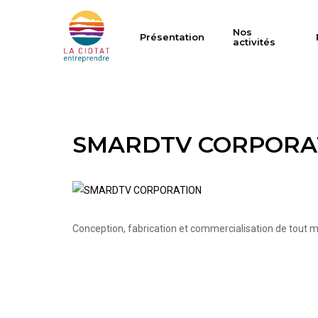
Skip
to
Nos
Présentation
activités
main
content
SMARDTV CORPORA
Hit enter to search or ESC to close
Conception, fabrication et commercialisation de tout m