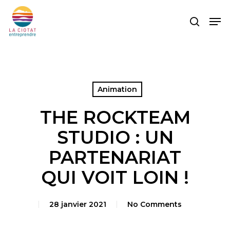
Skip
Men
to
search
main
content
Animation
THE ROCKTEAM
STUDIO : UN
PARTENARIAT
QUI VOIT LOIN !
28 janvier 2021
No Comments