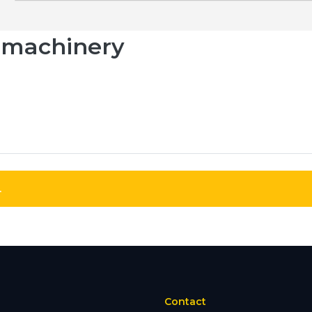
amachinery
.
Contact