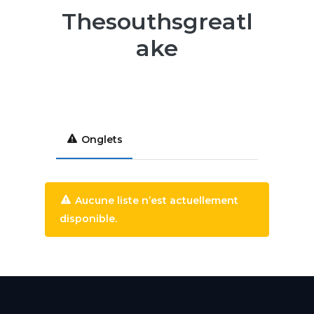
Thesouthsgreatl
ake
Onglets
Aucune liste n’est actuellement
disponible.