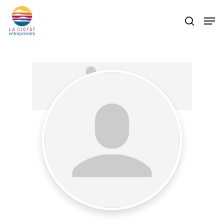
Skip
Men
to
search
main
content