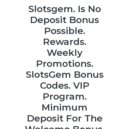
Slotsgem. Is No
Deposit Bonus
Possible.
Rewards.
Weekly
Promotions.
SlotsGem Bonus
Codes. VIP
Program.
Minimum
Deposit For The