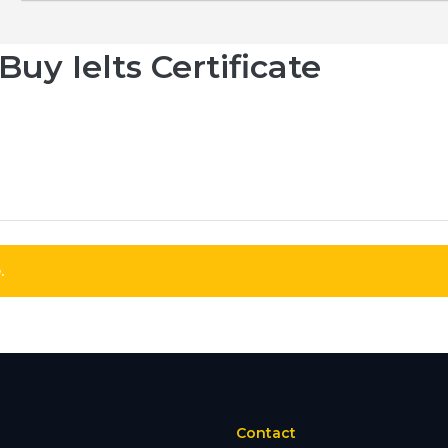
uy Ielts Certificate
.
Contact