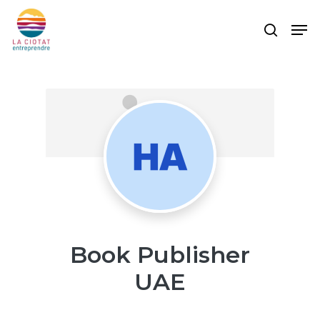
Skip
Men
to
search
main
content
Book Publisher
UAE