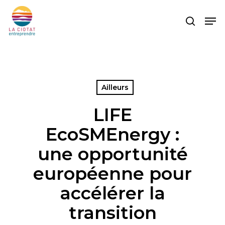
Skip
Men
to
search
main
content
Ailleurs
LIFE
EcoSMEnergy :
une opportunité
européenne pour
accélérer la
transition