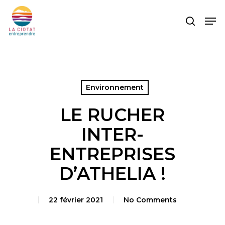
Skip
Men
to
search
main
content
Environnement
LE RUCHER
INTER-
ENTREPRISES
D’ATHELIA !
22 février 2021
No Comments