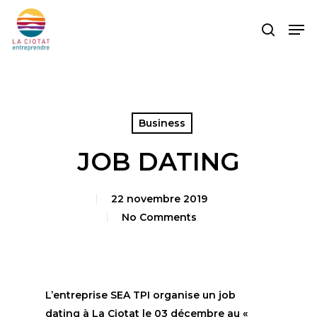
Skip
Men
to
search
main
content
Business
JOB DATING
22 novembre 2019
No Comments
L’entreprise SEA TPI organise un job
dating à La Ciotat le 03 décembre au «