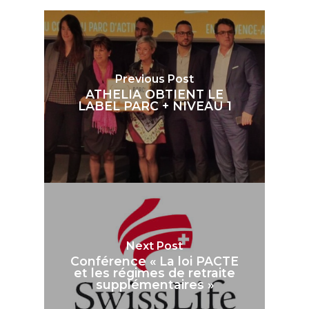
Previous Post
ATHELIA OBTIENT LE
LABEL PARC + NIVEAU 1
Next Post
Conférence « La loi PACTE
et les régimes de retraite
supplémentaires »