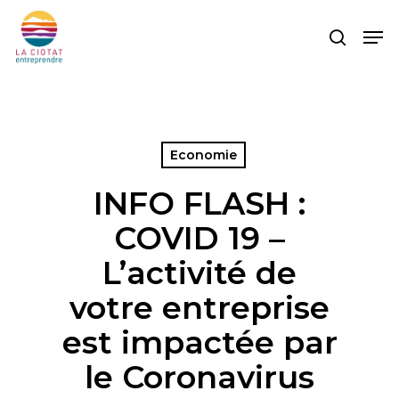
Skip
Men
to
search
main
content
Economie
INFO FLASH :
COVID 19 –
L’activité de
votre entreprise
est impactée par
le Coronavirus