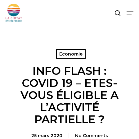
Skip
Men
to
search
main
content
Economie
INFO FLASH :
COVID 19 – ETES-
VOUS ÉLIGIBLE A
L’ACTIVITÉ
PARTIELLE ?
25 mars 2020
No Comments