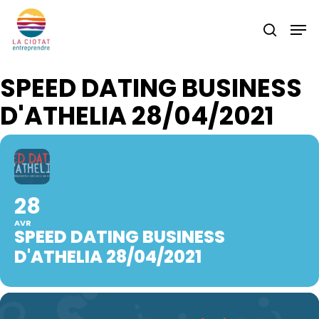
Skip
Men
to
search
main
content
SPEED DATING BUSINESS
D'ATHELIA 28/04/2021
28
AVR
SPEED DATING BUSINESS
D'ATHELIA 28/04/2021