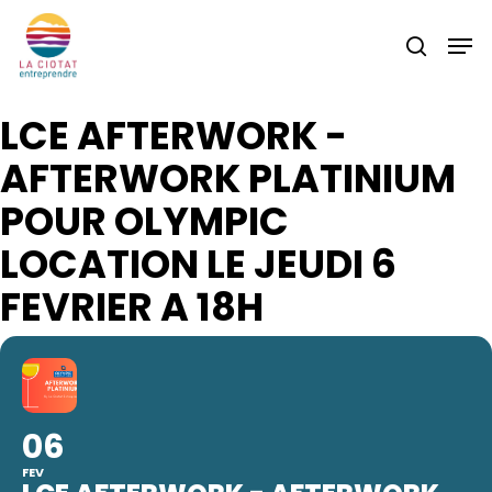
Skip
Men
to
search
main
content
LCE AFTERWORK -
AFTERWORK PLATINIUM
POUR OLYMPIC
LOCATION LE JEUDI 6
FEVRIER A 18H
06
FEV