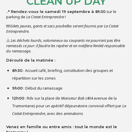
CLEAN UP DAY
📍
sur le
Rendez-vous le samedi 19 septembre à 8h30
parking de
La Ciotat Entreprendre
!
🧤
Gilets jaunes, gants et sacs poubelles seront fournis par La Ciotat
Entreprendre.
⚠️
Les déchets lourds, volumineux ou coupants ne pourront pas être
ramassés ce jour: il faudra les repérer et on notifiera l’entité responsable
du ramassage.
Déroulé de la matinée :
: Accueil café, briefing, constitution des groupes et
8h30
répartition sur les zones
: Début du ramassage
9h00
: Rdv sur la place de
Monsieur Bob
(404 avenue de la
12h00
Tramontane) pour un apéritif déjeunatoire convivial offert par
La
Ciotat Entreprendre
, avec des animations
Venez en famille ou entre amis : tout le monde est le