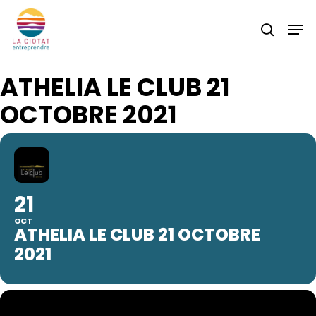
Skip
Men
to
search
main
content
ATHELIA LE CLUB 21
OCTOBRE 2021
21
OCT
ATHELIA LE CLUB 21 OCTOBRE
2021