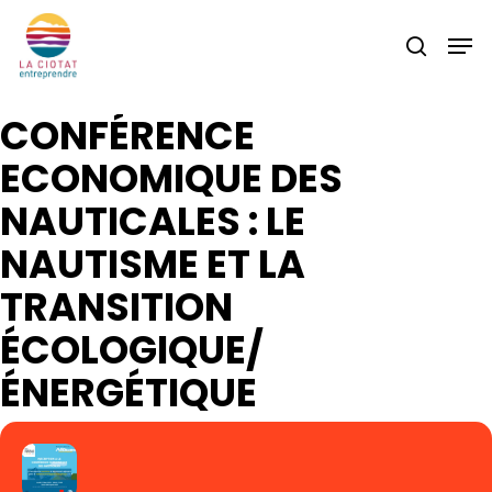
Skip
Men
to
search
main
content
CONFÉRENCE
ECONOMIQUE DES
NAUTICALES : LE
NAUTISME ET LA
TRANSITION
ÉCOLOGIQUE/
ÉNERGÉTIQUE