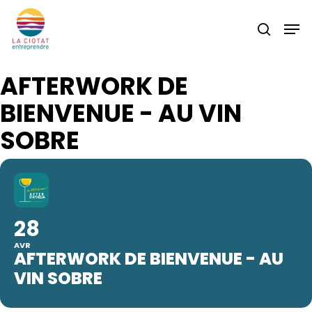
Skip
Men
to
search
main
content
AFTERWORK DE
BIENVENUE - AU VIN
SOBRE
28
AVR
AFTERWORK DE BIENVENUE - AU
VIN SOBRE