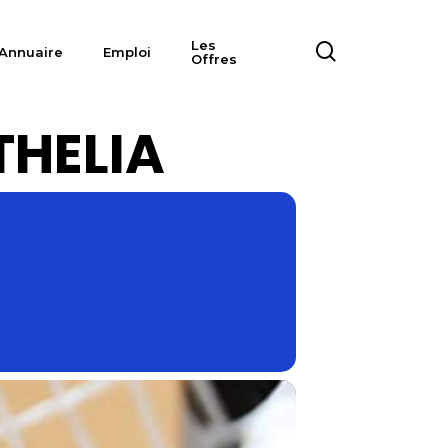
Les
search
Annuaire
Emploi
Offres
THELIA