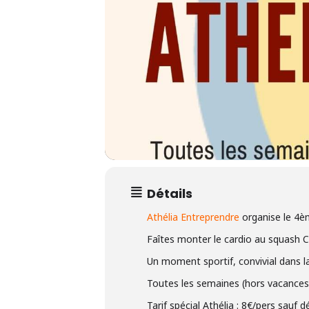
Hit enter to search or ESC to close
Détails
Athélia Entreprendre
organise le 4èm
Faîtes monter le cardio au squash Cl
Un moment sportif, convivial dans la
Toutes les semaines (hors vacances
Tarif spécial Athélia : 8€/pers sau