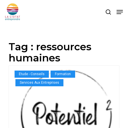
Skip
Men
to
search
main
content
Tag :
ressources
humaines
Etude - Conseils
Formation
Services Aux Entreprises