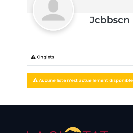
Jcbbscn
Onglets
Aucune liste n’est actuellement disponible