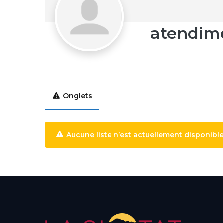
atendime
Onglets
Aucune liste n’est actuellement disponible