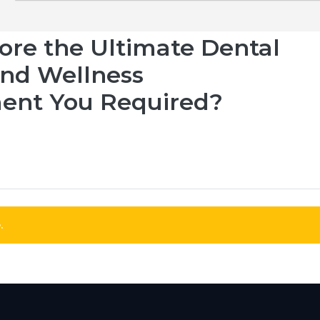
core the Ultimate Dental
And Wellness
ent You Required?
.