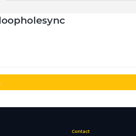
loopholesync
.
Contact