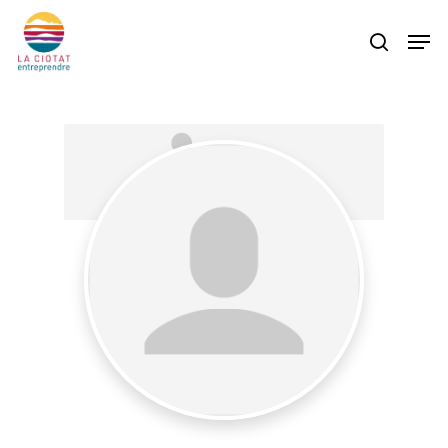
Skip
Men
to
search
main
content