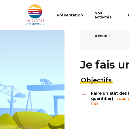
Skip
to
Nos
Présentation
activités
main
content
Accueil
Je fais u
Objectifs
Hit enter to search or ESC to close
Faire un état des l
quantifier) :
vous 
flux