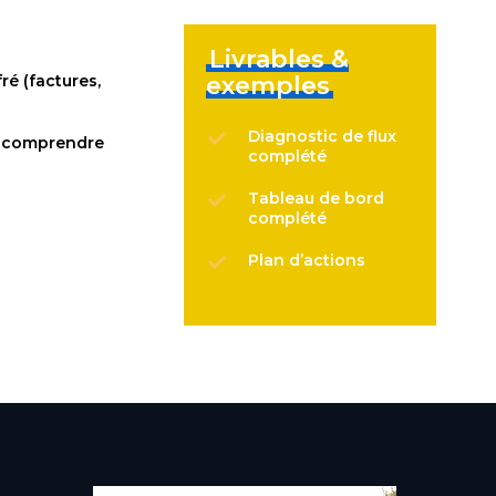
Livrables &
ré (factures,
exemples
Diagnostic de flux
s, comprendre
complété
Tableau de bord
complété
Plan d’actions