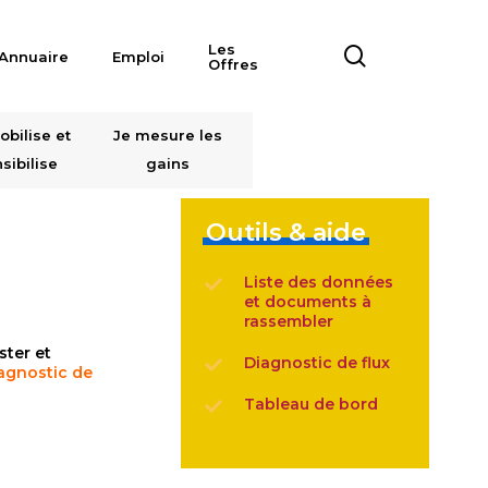
Les
search
Annuaire
Emploi
Offres
obilise et
Je mesure les
sibilise
gains
Outils & aide
Liste des données
et documents à
rassembler
ster et
Diagnostic de flux
iagnostic de
Tableau de bord