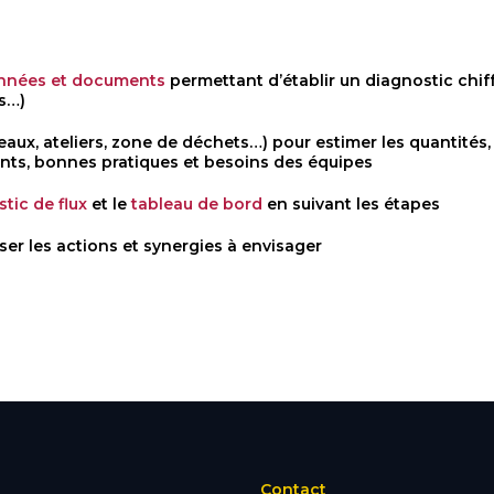
nnées et documents
permettant d’établir un diagnostic chiff
s…)
ureaux, ateliers, zone de déchets…) pour estimer les quantité
nts, bonnes pratiques et besoins des équipes
tic de flux
et le
tableau de bord
en suivant les étapes
iser les actions et synergies à envisager
Contact