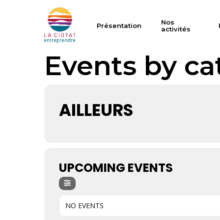
Skip
to
Nos
Présentation
activités
main
content
Events by ca
AILLEURS
Hit enter to search or ESC to close
UPCOMING EVENTS
NO EVENTS