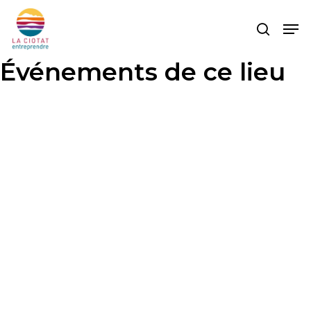
Skip
Men
to
search
main
content
Événements de ce lieu