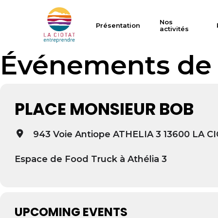
Skip
to
Nos
Présentation
activités
main
content
Événements de 
PLACE MONSIEUR BOB
Hit enter to search or ESC to close
943 Voie Antiope ATHELIA 3 13600 LA C
Espace de Food Truck à Athélia 3
UPCOMING EVENTS