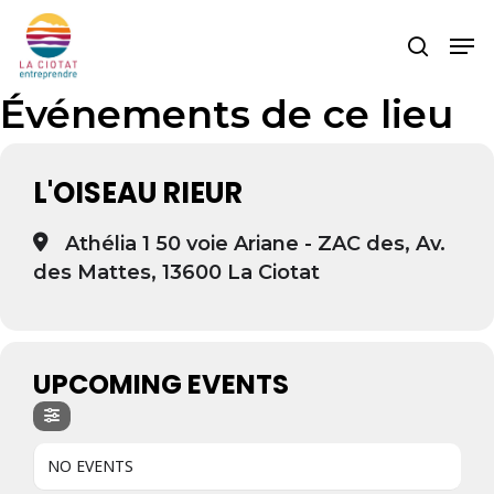
Skip
Men
to
search
main
content
Événements de ce lieu
L'OISEAU RIEUR
Athélia 1 50 voie Ariane - ZAC des, Av.
des Mattes, 13600 La Ciotat
UPCOMING EVENTS
NO EVENTS