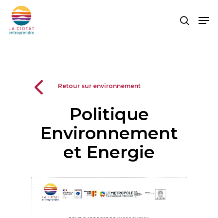
Skip
Men
to
search
main
content
Retour sur environnement
Politique
Environnement
et Energie