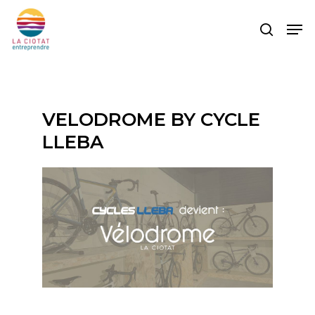
Skip
Men
to
search
main
content
VELODROME BY CYCLE
LLEBA