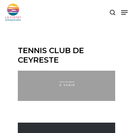
Skip
Men
to
search
main
content
TENNIS CLUB DE
CEYRESTE