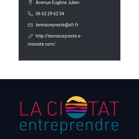
Avenue Eugène Julien
06 62 29 62 54
tennisceyreste@sfr.fr
http://tennisceyreste.e-
monsite.com/