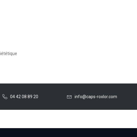
iététique
04 42 08 89 20
info@caps-roxlor.com