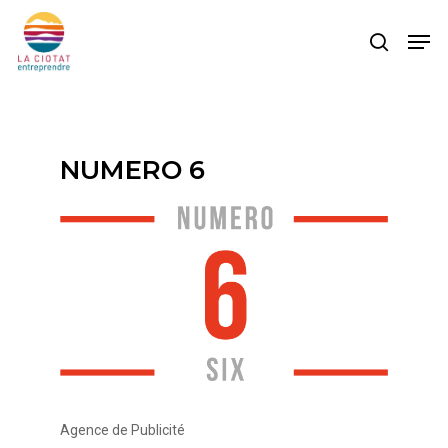
Skip
Men
to
search
main
content
NUMERO 6
Agence de Publicité