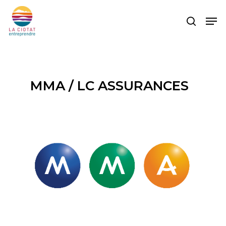
Skip
Men
to
search
main
content
MMA / LC ASSURANCES