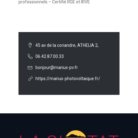
professionnels – Certifié RGE et IRVE
45 av de la coriandre, ATHELIA 2,
06.42.87.00.33
bonjour@marius-pv.fr
https://marius-photovoltaique.fr/