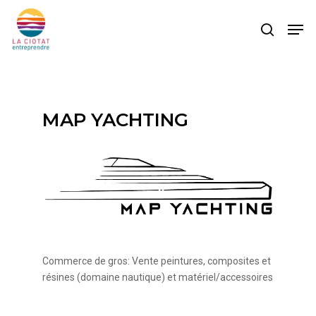
Skip
Men
to
search
main
content
MAP YACHTING
Commerce de gros: Vente peintures, composites et
résines (domaine nautique) et matériel/accessoires