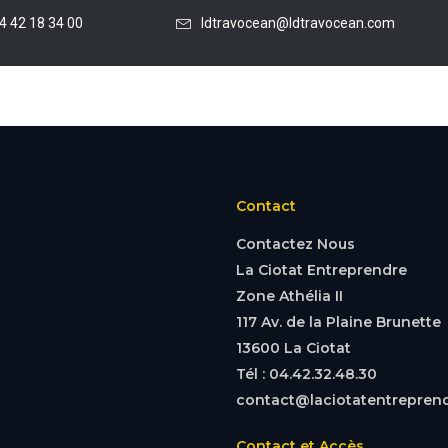
4 42 18 34 00
ldtravocean@ldtravocean.com
Contact
Contactez Nous
La Ciotat Entreprendre
Zone Athélia II
117 Av. de la Plaine Brunette
13600 La Ciotat
Tél : 04.42.32.48.30
contact@laciotatentreprend
Contact et Accès