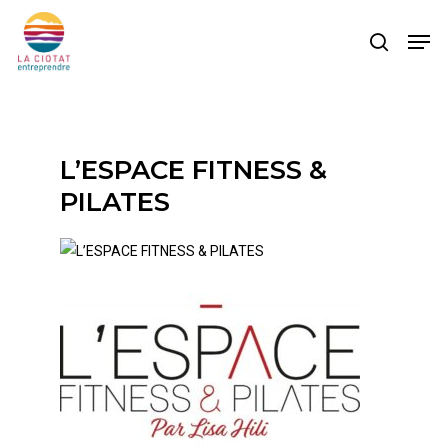
Skip
Men
to
search
main
content
L’ESPACE FITNESS &
PILATES