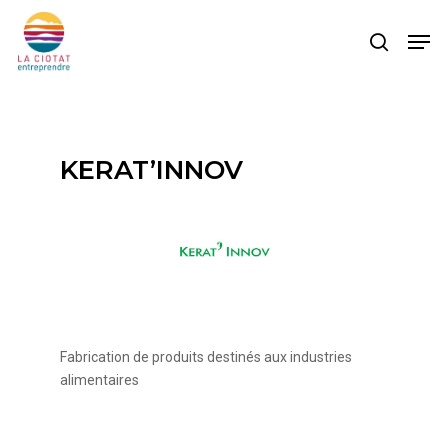
Skip
Men
to
search
main
content
KERAT’INNOV
Fabrication de produits destinés aux industries
alimentaires