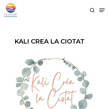
Skip
Men
to
search
main
content
KALI CREA LA CIOTAT