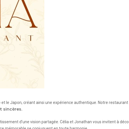
e et le Japon, créant ainsi une expérience authentique. Notre restaurant 
 sincères.
utissement d’une vision partagée. Célia et Jonathan vous invitent à déco
ience mémorable se conjuguent en toute harmonie.