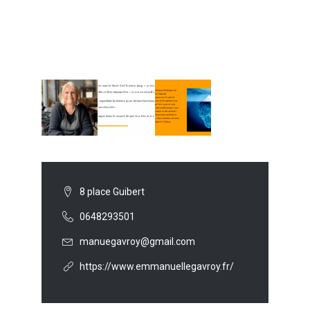
8 place Guibert
0648293501
manuegavroy@gmail.com
https://www.emmanuellegavroy.fr/