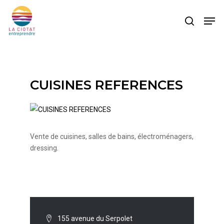
Skip
Men
to
search
main
content
CUISINES REFERENCES
Vente de cuisines, salles de bains, électroménagers,
dressing.
155 avenue du Serpolet