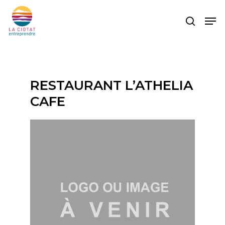
Skip
Men
to
search
main
content
RESTAURANT L’ATHELIA
CAFE